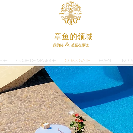
章鱼的领域
我的
笑
甚至
在撒谎
&
age
Copie de Mariage
Corporate
Event
Nou