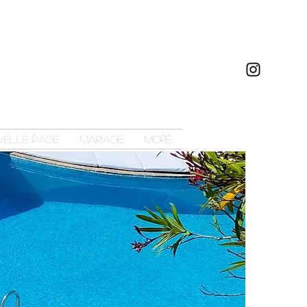
velle page
Mariage
More