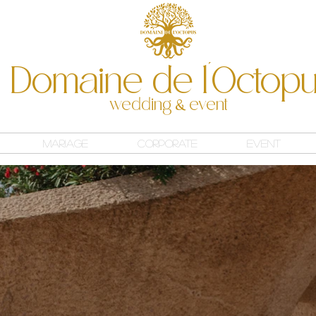
Domaine de l'Octop
wedding
event
&
Mariage
Corporate
Event