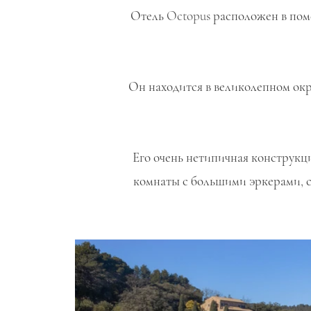
Отель Octopus расположен в поме
Он находится в великолепном окр
Его очень нетипичная конструкци
комнаты с большими эркерами, с