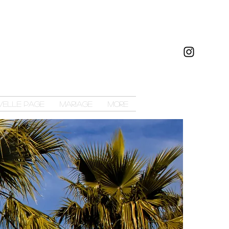
velle page
Mariage
More