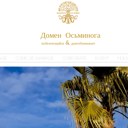
Домен Осьминога
мой
смеющийся
даже
обманывает
&
age
Copie de Mariage
Corporate
Event
Nou