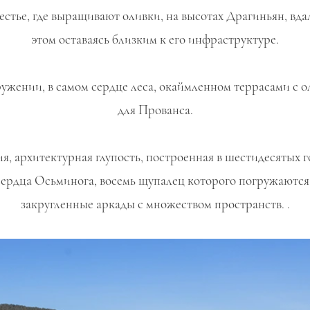
стье, где выращивают оливки, на высотах Драгиньян, вдал
этом оставаясь близким к его инфраструктуре.
ужении, в самом сердце леса, окаймленном террасами с
для Прованса.
я, архитектурная глупость, построенная в шестидесятых г
ердца Осьминога, восемь щупалец которого погружаются н
закругленные аркады с множеством пространств. .